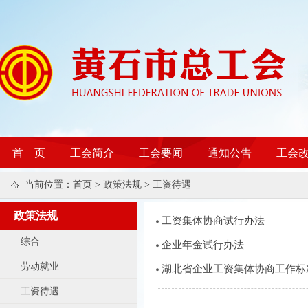
首 页
工会简介
工会要闻
通知公告
工会
当前位置：
首页
>
政策法规
>
工资待遇
政策法规
工资集体协商试行办法
综合
企业年金试行办法
劳动就业
湖北省企业工资集体协商工作标
工资待遇