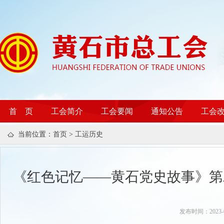
首 页
工会简介
工会要闻
通知公告
工会
当前位置：
首页
>
工运历史
《红色记忆——黄石党史故事》第
发布时间：202